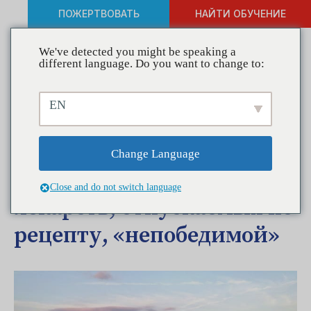
ПОЖЕРТВОВАТЬ
НАЙТИ ОБУЧЕНИЕ
We've detected you might be speaking a
different language. Do you want to change to:
Коалиции в действии:
EN
Пейдж «Альянс за
действия сообщества»
Change Language
делает профилактику
Close and do not switch language
лекарств, отпускаемых по
рецепту, «непобедимой»