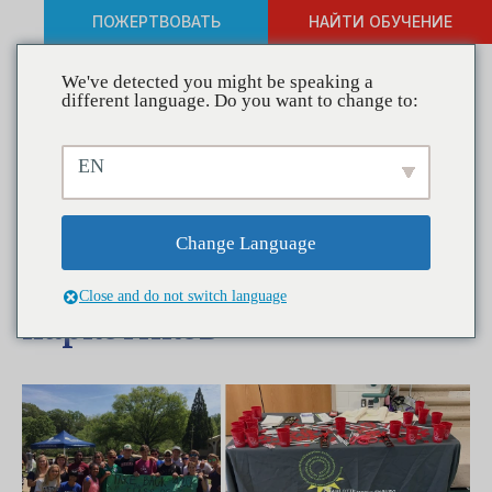
ПОЖЕРТВОВАТЬ
НАЙТИ ОБУЧЕНИЕ
We've detected you might be speaking a
different language. Do you want to change to:
Коалиции в действии:
EN
Шарлотта Мекленбург
Коалиция за
Change Language
освобождение от
Close and do not switch language
наркотиков