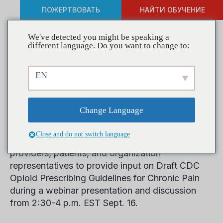
ПОЖЕРТВОВАТЬ
НАЙТИ ОБУЧЕНИЕ
We've detected you might be speaking a
different language. Do you want to change to:
CDC to Host Webinar on
EN
Draft Opioid Prescriber
Guidelines
Change Language
Close and do not switch language
The Centers for Disease Control (CDC) invites
providers, patients, and organization
representatives to provide input on Draft CDC
Opioid Prescribing Guidelines for Chronic Pain
during a webinar presentation and discussion
from 2:30-4 p.m. EST Sept. 16.