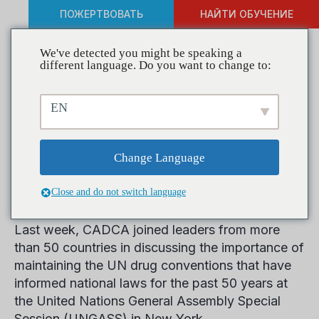
ПОЖЕРТВОВАТЬ
НАЙТИ ОБУЧЕНИЕ
We've detected you might be speaking a
different language. Do you want to change to:
CADCA Participates in
EN
United Nations
International Drug Policy
Change Language
Discussions
Close and do not switch language
Last week, CADCA joined leaders from more
than 50 countries in discussing the importance of
maintaining the UN drug conventions that have
informed national laws for the past 50 years at
the United Nations General Assembly Special
Session (UNGASS) in New York.