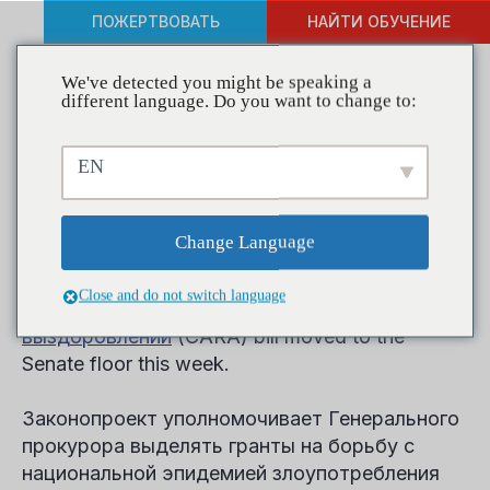
ПОЖЕРТВОВАТЬ
НАЙТИ ОБУЧЕНИЕ
We've detected you might be speaking a
different language. Do you want to change to:
CADCA Asks Coalitions to
EN
Continue Your CARA
Support
Change Language
Close and do not switch language
The
Комплексный закон о зависимости и
выздоровлении
(CARA) bill moved to the
Senate floor this week.
Законопроект уполномочивает Генерального
прокурора выделять гранты на борьбу с
национальной эпидемией злоупотребления