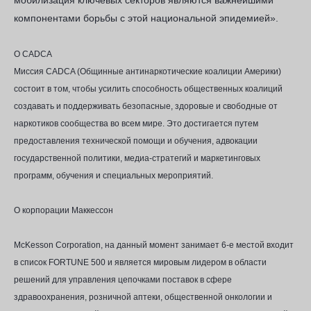
мобилизация ключевых секторов являются важнейшими
компонентами борьбы с этой национальной эпидемией».
О CADCA
Миссия CADCA (Общинные антинаркотические коалиции Америки)
состоит в том, чтобы усилить способность общественных коалиций
создавать и поддерживать безопасные, здоровые и свободные от
наркотиков сообщества во всем мире. Это достигается путем
предоставления технической помощи и обучения, адвокации
государственной политики, медиа-стратегий и маркетинговых
программ, обучения и специальных мероприятий.
О корпорации Маккессон
McKesson Corporation, на данный момент занимает 6-е место
й
входит
в список FORTUNE 500 и является мировым лидером в области
решений для управления цепочками поставок в сфере
здравоохранения, розничной аптеки, общественной онкологии и