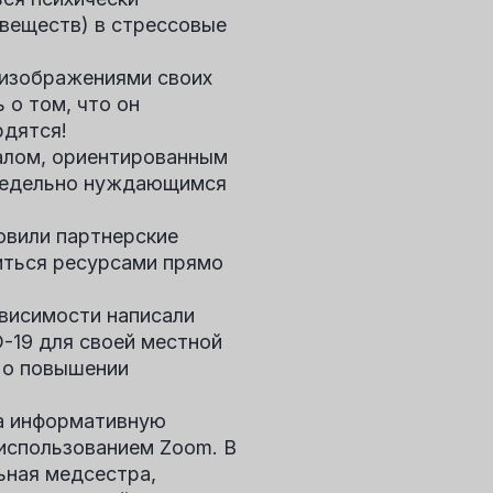
 веществ) в стрессовые
 изображениями своих
о том, что он
рдятся!
алом, ориентированным
енедельно нуждающимся
овили партнерские
иться ресурсами прямо
ависимости
написали
-19 для своей местной
 о повышении
а информативную
 использованием Zoom. В
ьная медсестра,