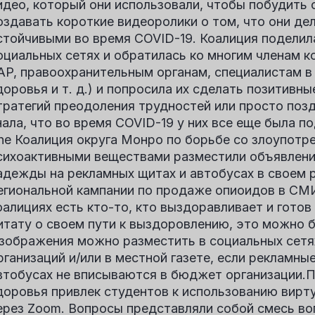
идео, который они использовали, чтобы побудить
оздавать короткие видеоролики о том, что они де
стойчивыми во время COVID-19. Коалиция поделил
оциальных сетях и обратилась ко многим членам к
AP, правоохранительным органам, специалистам в
доровья и т. д.) и попросила их сделать позитивн
тратегий преодоления трудностей или просто поз
нала, что во время COVID-19 у них все еще была
he
Коалиция округа Монро по борьбе со злоупотр
сихоактивными веществами
разместили объявлени
адежды на рекламных щитах и автобусах в своем 
егиональной кампании по продаже опиоидов в СМИ
оалициях есть кто-то, кто выздоравливает и гото
итату о своем пути к выздоровлению, это можно 
зображения можно разместить в социальных сетя
рганизаций и/или в местной газете, если рекламны
втобусах не вписываются в бюджет организации.
П
доровья
привлек студентов к использованию вирту
ерез Zoom. Вопросы представляли собой смесь во