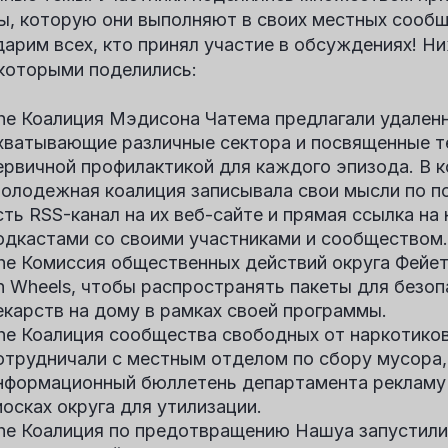
ы, которую они выполняют в своих местных сообщ
дарим всех, кто принял участие в обсуждениях! Н
 которыми поделились:
he
Коалиция Мэдисона Чатема
предлагали удален
хватывающие различные сектора и посвященные т
ервичной профилактикой для каждого эпизода. В 
олодежная коалиция записывала свои мысли по по
сть RSS-канал на их веб-сайте и прямая ссылка на 
одкастами со своими участниками и сообществом.
he
Комиссия общественных действий округа Фейе
n Wheels, чтобы распространять пакеты для безоп
екарств на дому в рамках своей программы.
he
Коалиция сообщества свободных от наркотиков
отрудничали с местным отделом по сбору мусора,
нформационный бюллетень департамента рекламу 
иосках округа для утилизации.
he
Коалиция по предотвращению Нашуа
запустили