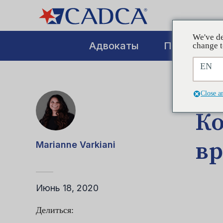
We've de
Адвокаты
Повышение
change t
EN
СООБ
Close a
Ко
вр
Marianne Varkiani
Июнь 18, 2020
Делиться: