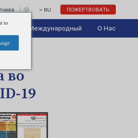
стника
ПОЖЕРТВОВАТЬ
RU
t to
atives
Международный
О Нас
uage
 во
ID-19