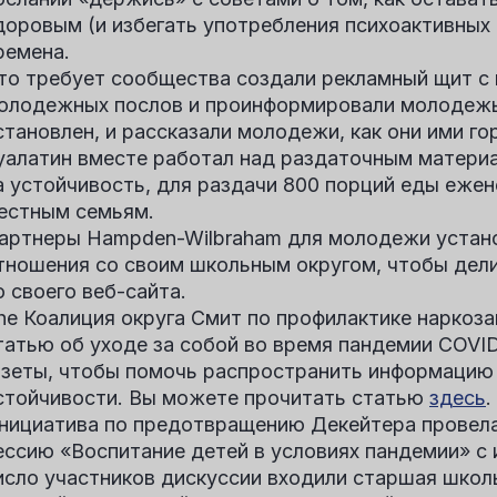
доровым (и избегать употребления психоактивных
ремена.
то требует сообщества
создали рекламный щит с
олодежных послов и проинформировали молодежь 
становлен, и рассказали молодежи, как они ими го
уалатин вместе
работал над раздаточным матери
а устойчивость, для раздачи 800 порций еды еж
естным семьям.
артнеры Hampden-Wilbraham для молодежи
устан
тношения со своим школьным округом, чтобы дел
о своего веб-сайта.
he
Коалиция округа Смит по профилактике наркоз
татью об уходе за собой во время пандемии COVID
азеты, чтобы помочь распространить информацию
стойчивости. Вы можете прочитать статью
здесь
.
нициатива по предотвращению Декейтера
провел
ессию «Воспитание детей в условиях пандемии» с
исло участников дискуссии входили старшая школ