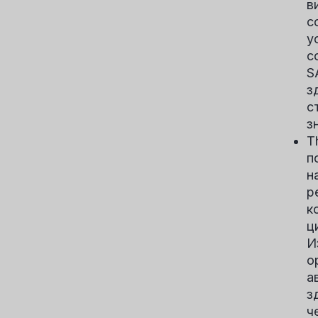
в
с
у
с
S
з
с
з
T
п
н
р
к
ц
И
о
а
з
ч