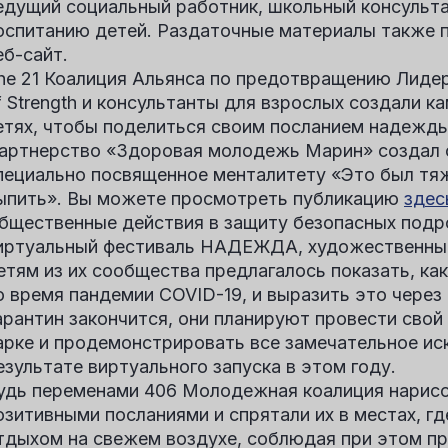
едущий социальный работник, школьный консульта
оспитанию детей. Раздаточные материалы также 
еб-сайт.
he
21 Коалиция Альянса по предотвращению
Лидер
f Strength и консультанты для взрослых создали к
етях, чтобы поделиться своим посланием надежды
артнерство «Здоровая молодежь Марин»
создал 
пециально посвященное менталитету «Это был тя
ыпить». Вы можете просмотреть публикацию
здес
бщественные действия в защиту безопасных подр
иртуальный фестиваль НАДЕЖДА, художественный
етям из их сообщества предлагалось показать, к
о время пандемии COVID-19, и выразить это через 
арантин закончится, они планируют провести свой
арке и продемонстрировать все замечательное ис
езультате виртуального запуска в этом году.
удь переменами 406 Молодежная коалиция
нарисо
озитивными посланиями и спрятали их в местах, 
тдыхом на свежем воздухе, соблюдая при этом пр