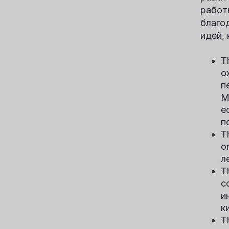
работ
благо
идей,
T
о
п
М
е
п
T
o
л
T
с
и
к
T