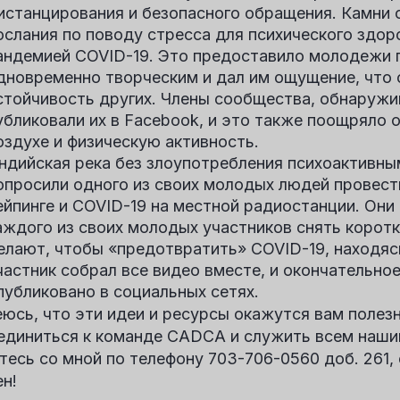
истанцирования и безопасного обращения. Камни
ослания по поводу стресса для психического здор
андемией COVID-19. Это предоставило молодежи 
дновременно творческим и дал им ощущение, что
стойчивость других. Члены сообщества, обнаружи
убликовали их в Facebook, и это также поощряло 
оздухе и физическую активность.
ндийская река без злоупотребления психоактивн
опросили одного из своих молодых людей провест
ейпинге и COVID-19 на местной радиостанции. Они
аждого из своих молодых участников снять коротк
елают, чтобы «предотвратить» COVID-19, находя
частник собрал все видео вместе, и окончательно
публиковано в социальных сетях.
еюсь, что эти идеи и ресурсы окажутся вам полез
единиться к команде CADCA и служить всем наши
тесь со мной по телефону 703-706-0560 доб. 261, 
ен!