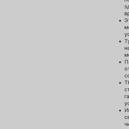
з
в
Э
м
у
Т
н
м
П
о
с
T
с
г
у
И
с
ч