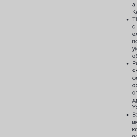
а
K
T
с
е
п
у
о
Р
«
ф
о
о
д
Y
В
в
к
п