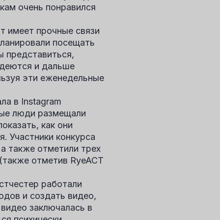
икам очень понравился
тт
имеет прочные связи
планировали посещать
ы представиться,
адеются и дальше
льзуя эти еженедельные
а в Instagram
дые люди размещали
оказать, как они
я. Участники конкурса
 а также отметили трех
 (также отметив RyeACT
естчестер
работали
одов и создать видео,
 видео заключалась в
ься психически