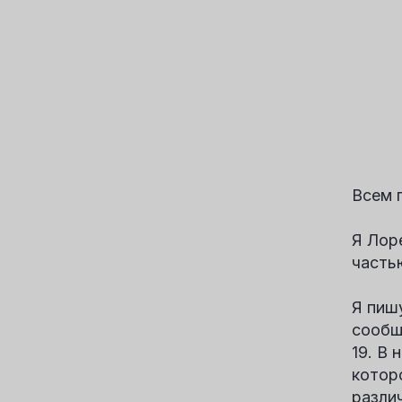
Всем 
Я Лор
часть
Я пиш
сообщ
19. В
котор
разли