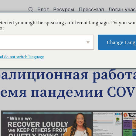
Блог
Ресурсы
Пресс-зал
Логин уча
tected you might be speaking a different language. Do you wan
 квалификации
Поддерживать
Initi
o:
Change Lang
ЩЕНИЕ БЛОГА
nd do not switch language
алиционная работа
емя пандемии COV