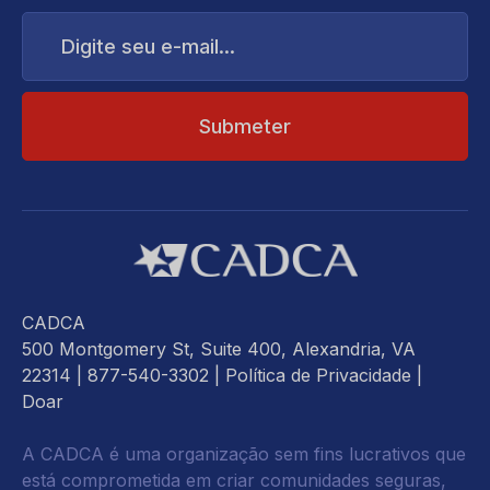
Digite
seu
e-
mail...
CADCA
500 Montgomery St, Suite 400, Alexandria, VA
22314
| 877-540-3302 |
Política de Privacidade
|
Doar
A CADCA é uma organização sem fins lucrativos que
está comprometida em criar comunidades seguras,