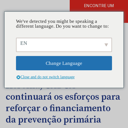
ENCONTRE UM
DOAR
TREINAMENTO
We've detected you might be speaking a
different language. Do you want to change to:
EN
CADCA Apoia Proposta do
Presidente $1 Bilhões para
Change Language
Enfrentar a Epidemia de
Close and do not switch language
Heroína; CADCA
continuará os esforços para
reforçar o financiamento
da prevenção primária