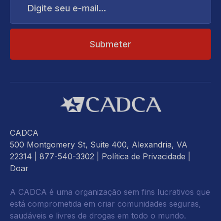
seu
e-
mail...
CADCA
500 Montgomery St, Suite 400, Alexandria, VA
22314
| 877-540-3302 |
Política de Privacidade
|
Doar
A CADCA é uma organização sem fins lucrativos que
está comprometida em criar comunidades seguras,
saudáveis e livres de drogas em todo o mundo.