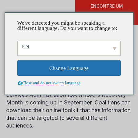
ENCONTRE UM
DOAR
TREINAMENTO
We've detected you might be speaking a
different language. Do you want to change to:
EN
Recovery Month Toolkit
now Online
Change Language
Close and do not switch language
The Substance Abuse and Mental Health
Services Administration (SAMHSA)’s Recovery
Month is coming up in September. Coalitions can
download their online toolkit that has information
that can be targeted to several different
audiences.