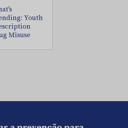
at’s
ending: Youth
escription
ug Misuse
ar a prevenção para