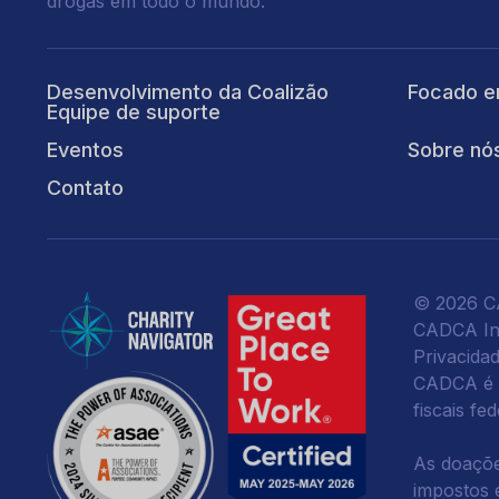
drogas em todo o mundo.
Desenvolvimento da Coalizão
Focado e
Equipe de suporte
Eventos
Sobre nó
Contato
© 2026 CA
CADCA Ins
Privacida
CADCA é u
fiscais fe
As doaçõe
impostos e