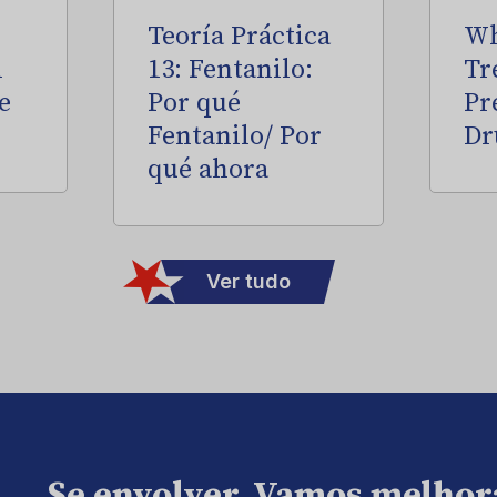
Teoría Práctica
Wh
l
13: Fentanilo:
Tr
e
Por qué
Pr
Fentanilo/ Por
Dr
qué ahora
Ver tudo
Se envolver. Vamos melhor