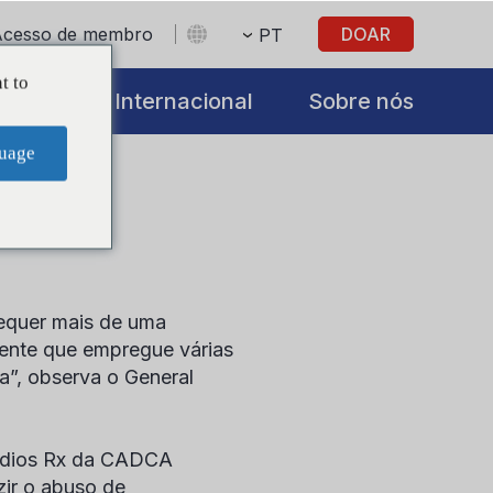
Acesso de membro
DOAR
PT
t to
iatives
Internacional
Sobre nós
uage
equer mais de uma
gente que empregue várias
a”, observa o General
médios Rx da CADCA
zir o abuso de