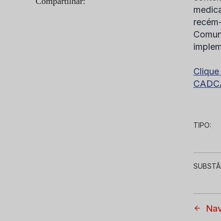
Compartilhar:
medica
recém-
Comuni
implem
Clique
CADC
TIPO:
SUBSTÂ
Nav