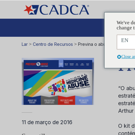
We've de
A
change t
EN
Lar
>
Centro de Recursos
>
Previna o abuso de Rx
Close a
Pr
“O abu
estrat
estrat
Arthur
11 de março de 2016
O kit 
contém