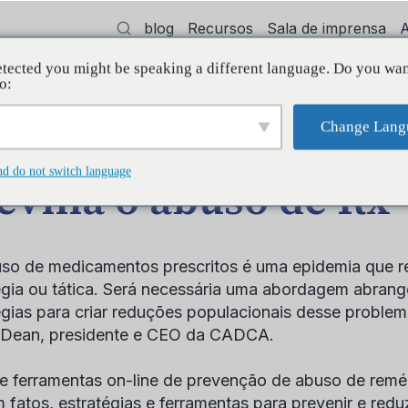
blog
Recursos
Sala de imprensa
tected you might be speaking a different language. Do you wan
dvocacia
Treinamento
Apoiar
Init
o:
Change Lang
nd do not switch language
evina o abuso de Rx
so de medicamentos prescritos é uma epidemia que r
égia ou tática. Será necessária uma abordagem abran
égias para criar reduções populacionais desse problem
 Dean, presidente e CEO da CADCA.
de ferramentas on-line de prevenção de abuso de re
 fatos, estratégias e ferramentas para prevenir e redu