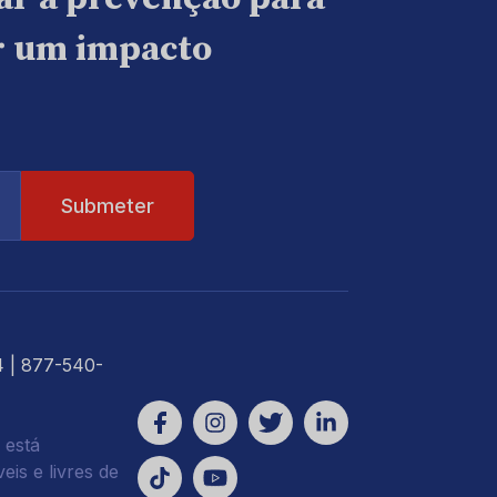
ar um impacto
4
| 877-540-
 está
is e livres de