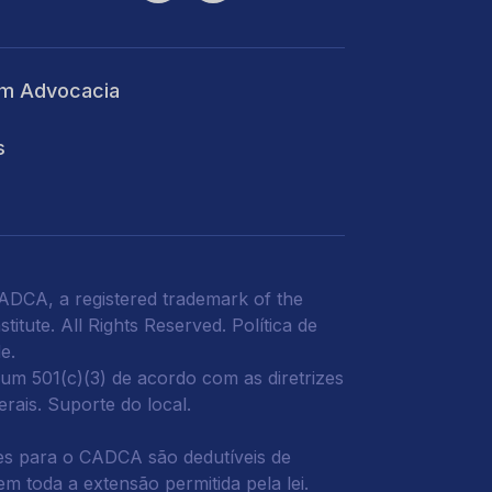
m Advocacia
s
DCA, a registered trademark of the
titute. All Rights Reserved.
Política de
de
.
m 501(c)(3) de acordo com as diretrizes
derais.
Suporte do local.
s para o CADCA são dedutíveis de
m toda a extensão permitida pela lei.