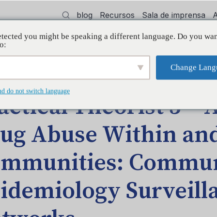
blog
Recursos
Sala de imprensa
tected you might be speaking a different language. Do you wan
dvocacia
Treinamento
Apoiar
Init
o:
Change Lang
ssing Drug Abuse Within and Across Communities: Community Epidem
nd do not switch language
actical Theorist 3 – 
ug Abuse Within an
mmunities: Commu
idemiology Surveill