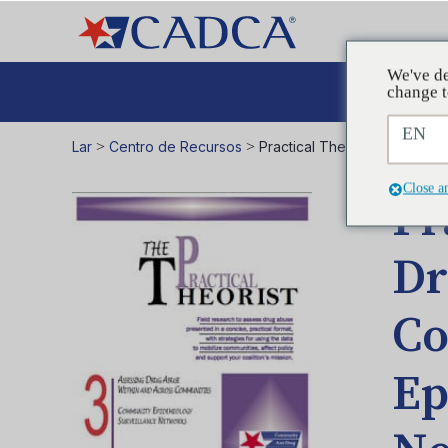
We've de
A
change t
EN
Lar
>
Centro de Recursos
>
Practical Theorist 3 – Asse
Close a
Pr
Dr
Co
Ep