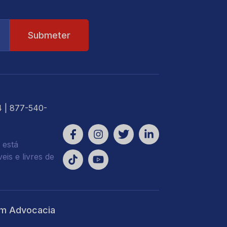
4
| 877-540-
 está
is e livres de
m Advocacia