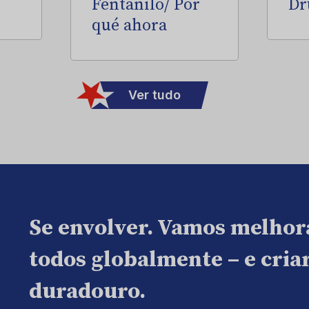
Fentanilo/ Por
Dr
qué ahora
Ver tudo
Se envolver. Vamos melhor
todos globalmente – e cri
duradouro.