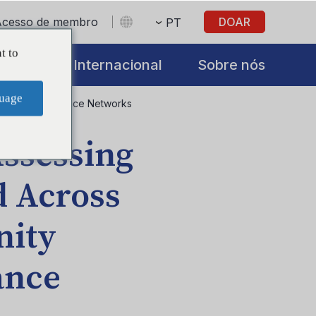
Acesso de membro
DOAR
PT
t to
iatives
Internacional
Sobre nós
uage
iology Surveillance Networks
Assessing
d Across
nity
ance