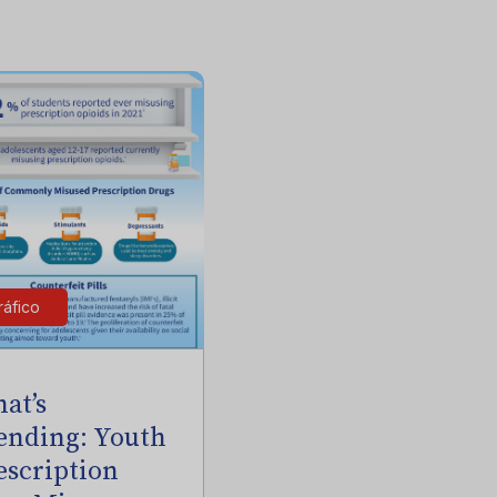
ráfico
at’s
ending: Youth
escription