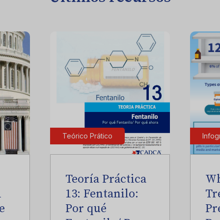
Teórico Prático
Infog
Teoría Práctica
Wh
l
13: Fentanilo:
Tr
e
Por qué
Pr