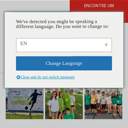
ENCONTRE UM
DOAR
TREINAMENTO
We've detected you might be speaking a
different language. Do you want to change to:
EN
Coalizões em ação:
abandonando o hábito
Change Language
Close and do not switch language