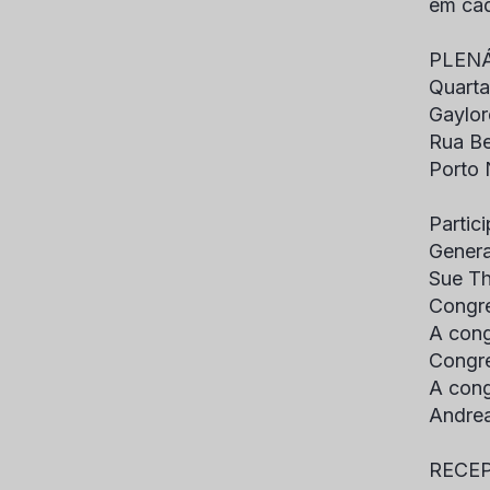
em cad
PLENÁ
Quarta-
Gaylor
Rua Be
Porto 
Parti
Genera
Sue Th
Congre
A cong
Congre
A cong
Andrea
RECEP