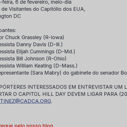
-feira, 6 de fevereiro, meio-dia
 de Visitantes do Capitólio dos EUA,
ngton DC
ipantes:
r Chuck Grassley (R-Iowa)
ssista Danny Davis (D-Ill.)
ssista Elijah Cummings (D-Md.)
ssista Bill Johnson (R-Ohio)
ssista William Keating (D-Mass.)
presentante (Sara Mabry) do gabinete do senador B
PÓRTERES INTERESSADOS EM ENTREVISTAR UM 
TAR O CAPITOL HILL DAY DEVEM LIGAR PARA (20
TINEZ@CADCA.ORG
.
egue pelo nosso blog