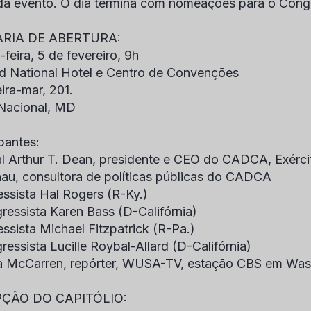
a evento. O dia termina com nomeações para o Cong
RIA DE ABERTURA:
feira, 5 de fevereiro, 9h
d National Hotel e Centro de Convenções
ira-mar, 201.
Nacional, MD
cipantes:
l Arthur T. Dean, presidente e CEO do CADCA, Exérc
au, consultora de políticas públicas do CADCA
ssista Hal Rogers (R-Ky.)
ressista Karen Bass (D-Califórnia)
ssista Michael Fitzpatrick (R-Pa.)
ressista Lucille Roybal-Allard (D-Califórnia)
 McCarren, repórter, WUSA-TV, estação CBS em Was
ÇÃO DO CAPITÓLIO: