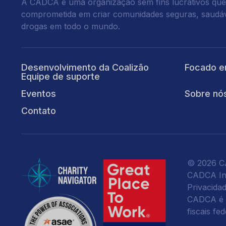
A CADCA é uma organização sem fins lucrativos que
comprometida em criar comunidades seguras, saudáve
drogas em todo o mundo.
Desenvolvimento da Coalizão
Focado e
Equipe de suporte
Eventos
Sobre nó
Contato
© 2026 CA
CADCA Ins
Privacida
CADCA é u
fiscais fe