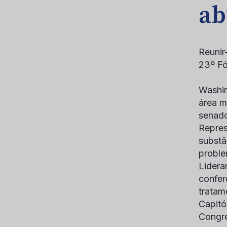
ab
Reunir
23º F
Washi
área m
senad
Repres
substâ
proble
Lidera
confer
tratam
Capitó
Congre