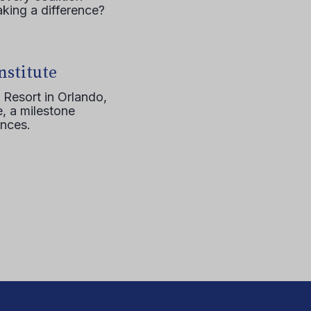
aking a difference?
nstitute
 Resort in Orlando,
, a milestone
ences.