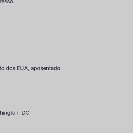
resso.
ito dos EUA, aposentado
hington, DC