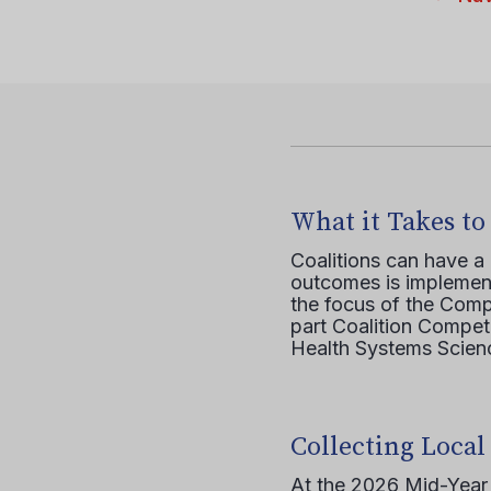
What it Takes to
Coalitions can have a
outcomes is implement
the focus of the Comp
part Coalition Compete
Health Systems Scienc
Collecting Local
At the 2026 Mid-Year T