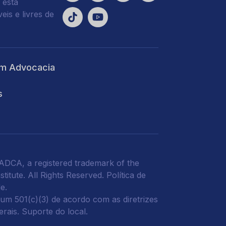
 está
is e livres de
m Advocacia
s
DCA, a registered trademark of the
titute. All Rights Reserved.
Política de
de
.
m 501(c)(3) de acordo com as diretrizes
derais.
Suporte do local.