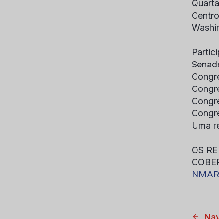
Quarta
Centro
Washi
Partic
Senado
Congre
Congre
Congre
Congre
Uma re
OS RE
COBER
NMAR
Nav