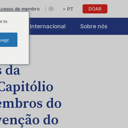
Acesso de membro
DOAR
PT
t to
iatives
Internacional
Sobre nós
uage
s da
apitólio
embros do
venção do