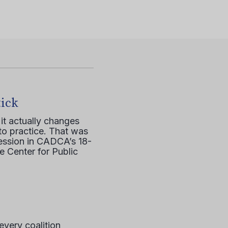
tick
it actually changes
to practice. That was
session in CADCA’s 18-
e Center for Public
every coalition