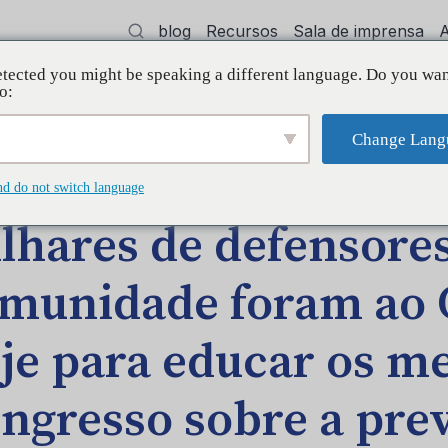
blog
Recursos
Sala de imprensa
tected you might be speaking a different language. Do you wan
dvocacia
Treinamento
Apoiar
Init
o:
Change Lang
AGEM NO BLOG
nd do not switch language
lhares de defensore
munidade foram ao C
je para educar os m
ngresso sobre a pre