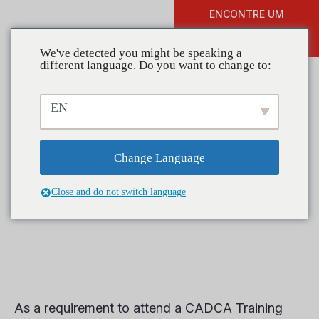
ENCONTRE UM
DOAR
TREINAMENTO
We've detected you might be speaking a
different language. Do you want to change to:
EN
Economize até $200 no
Fórum – Cadastre-se hoje
Change Language
Close and do not switch language
As a requirement to attend a CADCA Training