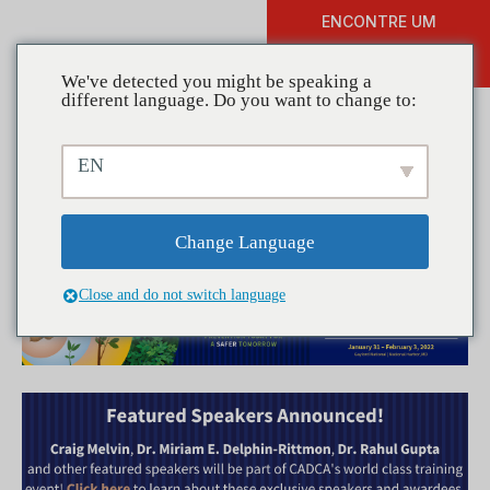
ENCONTRE UM
DOAR
TREINAMENTO
We've detected you might be speaking a
different language. Do you want to change to:
EN
Alerta de palestrantes em
destaque no fórum
Change Language
Close and do not switch language