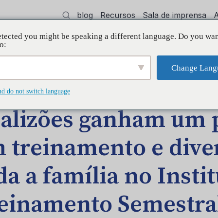
blog
Recursos
Sala de imprensa
tected you might be speaking a different language. Do you wan
dvocacia
Treinamento
Apoiar
Init
o:
Change Lang
AGEM NO BLOG
nd do not switch language
alizões ganham um 
 treinamento e dive
da a família no Insti
einamento Semestra