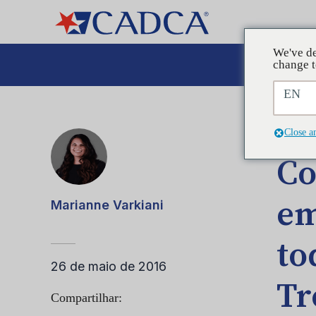
We've de
A
change t
EN
POST
Close a
Co
em
Marianne Varkiani
to
26 de maio de 2016
Tr
Compartilhar: