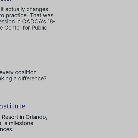
it actually changes
to practice. That was
session in CADCA’s 18-
e Center for Public
every coalition
aking a difference?
nstitute
 Resort in Orlando,
, a milestone
ences.