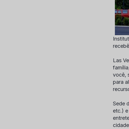
Instit
recebê
Las Ve
famíli
você, 
para a
recurs
Sede d
etc.) 
entret
cidade