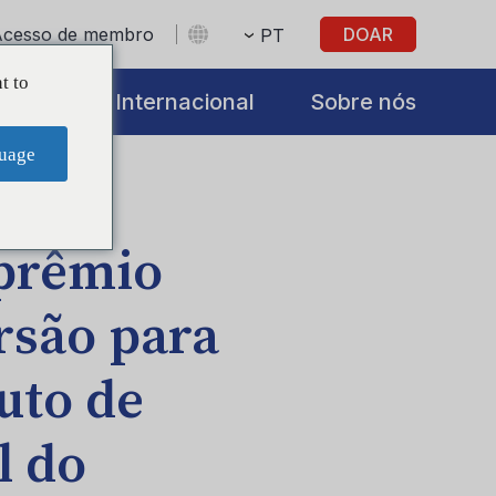
Acesso de membro
DOAR
PT
t to
iatives
Internacional
Sobre nós
uage
prêmio
rsão para
tuto de
l do