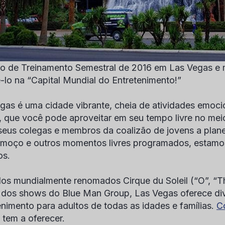
uto de Treinamento Semestral de 2016 em Las Vegas e
-lo na “Capital Mundial do Entretenimento!”
gas é uma cidade vibrante, cheia de atividades emoci
a, que você pode aproveitar em seu tempo livre no mei
seus colegas e membros da coalizão de jovens a planej
lmoço e outros momentos livres programados, estamo
os.
os mundialmente renomados Cirque du Soleil (“O”, “Th
e dos shows do Blue Man Group, Las Vegas oferece di
enimento para adultos de todas as idades e famílias.
C
 tem a oferecer.