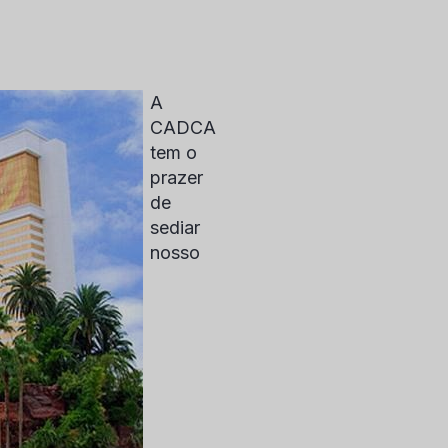
A
CADCA
tem o
prazer
de
sediar
nosso