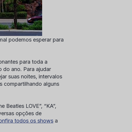
 mal podemos esperar para
onantes para toda a
o do ano. Para ajudar
ar suas noites, intervalos
s compartilhando alguns
e Beatles LOVE”, “KA”,
versas opções de
onfira todos os shows
a