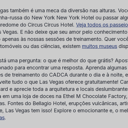
gas também é uma meca da diversão nas alturas. Voc
ha-russa do New York New York Hotel ou passar al
redome do Circus Circus Hotel.
Veja todos os passeio
 Vegas. E não deixe que seu amor pelo conhecimento 
to apenas às nossas sessões de treinamento. Quer você
tomóveis ou das ciências, existem
muitos museus
disp
stá uma pergunta: o que é melhor do que grátis? Apos
onado para encontrar uma resposta. Aprenda algumas i
s de treinamento do CADCA durante o dia e à noite, 
veite tudo o que Las Vegas oferece gratuitamente! C
ard e aprecie toda a arquitetura e locais deslumbrante
a em uma loja de doces na Ethel M Chocolate Factory
tas. Fontes do Bellagio Hotel, erupções vulcânicas, arti
e, Las Vegas tem isso! Explore o emocionante e, o me
as
.