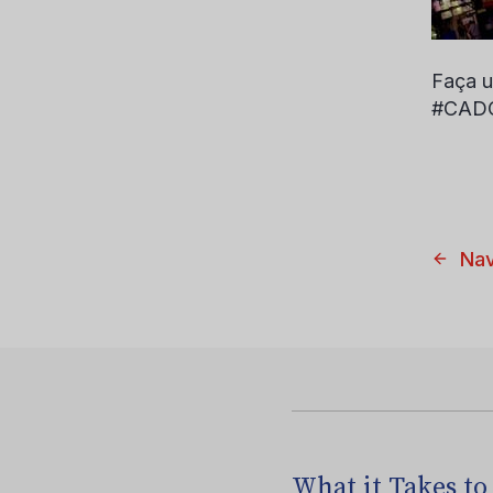
Faça u
#CADC
Nav
What it Takes to