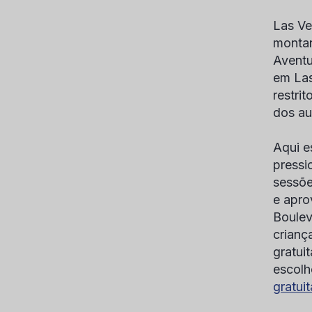
Las Ve
montan
Aventu
em Las
restri
dos au
Aqui e
pressi
sessõe
e apro
Boulev
crianç
gratui
escolh
gratuit