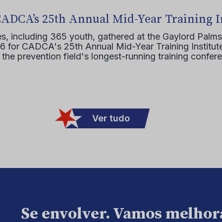
CADCA’s 25th Annual Mid-Year Training I
s, including 365 youth, gathered at the Gaylord Palms
16 for CADCA's 25th Annual Mid-Year Training Institute
 the prevention field's longest-running training confer
Ver tudo
Se envolver. Vamos melhor