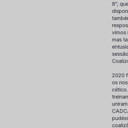
8”, qu
dispon
também
respos
vimos 
mas ta
entusi
sessão
Coaliz
2020 f
os nos
cético
treina
uniram
CADCA 
pudéss
coaliz