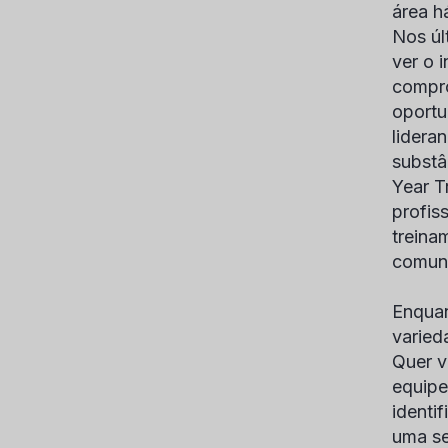
área h
Nos úl
ver o 
compro
oportu
lidera
substâ
Year T
profis
treina
comun
Enquan
varied
Quer v
equipe
identi
uma se