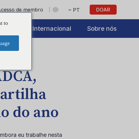
Acesso de membro
DOAR
PT
t to
iatives
Internacional
Sobre nós
uage
ADCA,
artilha
io do ano
Embora eu trabalhe nesta