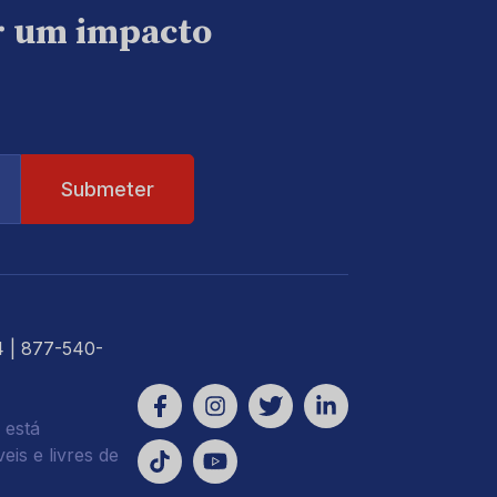
ar um impacto
4
| 877-540-
 está
is e livres de