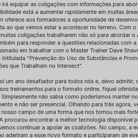
e irá equipar as coligações com informações para abor
ibilidade está a aumentar rapidamente em muitas área
 oferece aos formadores a oportunidade de desenvol
ta ao que vemos estar a acontecer no terreno. Com o 
muitas coligações trabalharem não só para abordar o 
mbém para responder a questões relacionadas com a 
asmado em trabalhar com o Master Trainer Dave Shave
 intitulada “Prevenção do Uso de Substâncias e Pro
ões que Trabalham no Intersect”.
oi um ano desafiador para todos nós e, devo admitir,
sos treinamentos para o formato online, fiquei otimi
. Simplesmente não sabia como poderíamos manter no
mento e não ser presencial. Olhando para trás agora, v
 nosso campo de uma forma que nos tornou mais fortes
procurou encontrar a melhor tecnologia disponível pa
emos continuar a apoiar as coalizões. No campo, a 
ão aderiram a esse novo formato e participaram de ev