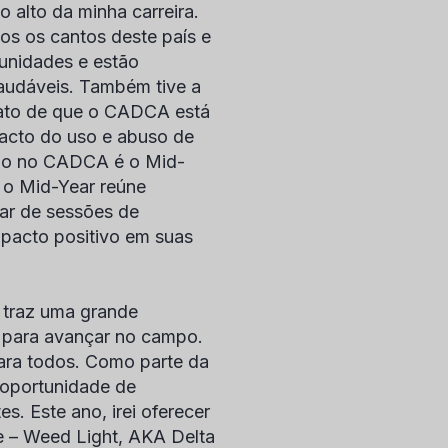
 alto da minha carreira.
dos os cantos deste país e
munidades e estão
audáveis. Também tive a
 fato de que o CADCA está
pacto do uso e abuso de
ano no CADCA é o Mid-
, o Mid-Year reúne
par de sessões de
mpacto positivo em suas
 traz uma grande
s para avançar no campo.
para todos. Como parte da
 oportunidade de
s. Este ano, irei oferecer
e – Weed Light, AKA Delta