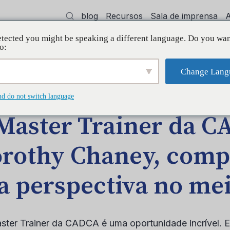
blog
Recursos
Sala de imprensa
tected you might be speaking a different language. Do you wan
dvocacia
Treinamento
Apoiar
Init
o:
Change Lang
AGEM NO BLOG
nd do not switch language
Master Trainer da C
rothy Chaney, comp
a perspectiva no me
ster Trainer da CADCA é uma oportunidade incrível. 