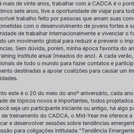
á mais de vinte anos, trabalhar com a CADCA é o ponto
timos sete anos, tive a oportunidade de viajar para to
incrível trabalho feito por pessoas que amam suas co
metidas com o desenvolvimento de jovens fortes e s
nidade de trabalhar internacionalmente e vivenciar o
ndo um movimento global para reduzir e prevenir o im
ncias. Sem dúvida, porém, minha época favorita do 
raining Institute anual (meados do ano). A cada verão
sionais de todo o mundo para fazer contatos e partici
mento destinadas a apoiar coalizões para causar um i
idades.
to este é o 20 do meio do ano
º
aniversário, cada ano
ade de tópicos novos e importantes, todos projetado
ocê seja um participante iniciante ou antigo, há algo 
 de treinamento do CADCA, o Mid-Year me oferece a
ficar e desenvolver sessões sobre tendências emergente
ssão para coligações intitulada “Tendência Emergent