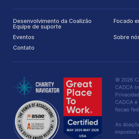
Desenvolvimento da Coalizão
Focado e
Equipe de suporte
Eventos
Sobre nó
Contato
© 2026 CA
CADCA Ins
Privacida
CADCA é u
fiscais fe
As doaçõe
impostos e