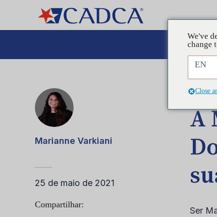
We've de
A
change t
EN
POST
Close a
A 
Do
Marianne Varkiani
su
25 de maio de 2021
Compartilhar:
Ser Ma