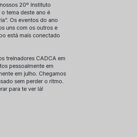
 nossos 20
º
Instituto
 o tema deste ano é
ia”. Os eventos do ano
s uns com os outros e
po está mais conectado
 os treinadores CADCA em
ntos pessoalmente em
almente em julho. Chegamos
ssado sem perder o ritmo.
r para te ver lá!