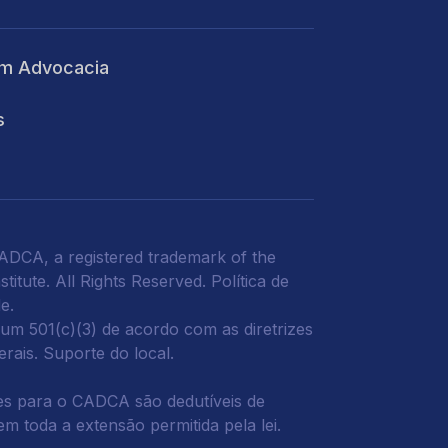
m Advocacia
s
DCA, a registered trademark of the
titute. All Rights Reserved.
Política de
de
.
m 501(c)(3) de acordo com as diretrizes
derais.
Suporte do local.
s para o CADCA são dedutíveis de
m toda a extensão permitida pela lei.