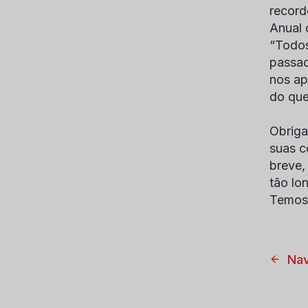
record
Anual 
“Todos
passad
nos ap
do que
Obriga
suas c
breve,
tão lo
Temos 
Nav