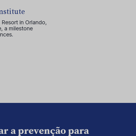
nstitute
 Resort in Orlando,
, a milestone
ences.
ar a prevenção para