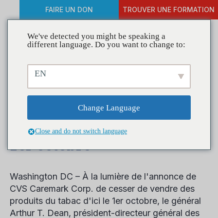
FAIRE UN DON
TROUVER UNE FORMATION
We've detected you might be speaking a
different language. Do you want to change to:
Déclaration de la CADCA
EN
sur la décision de CVS de
cesser de vendre des
Change Language
produits du tabac d'ici le
Close and do not switch language
1er octobre
Washington DC
– À la lumière de l'annonce de
CVS Caremark Corp. de cesser de vendre des
produits du tabac d'ici le 1er octobre, le général
Arthur T. Dean, président-directeur général des