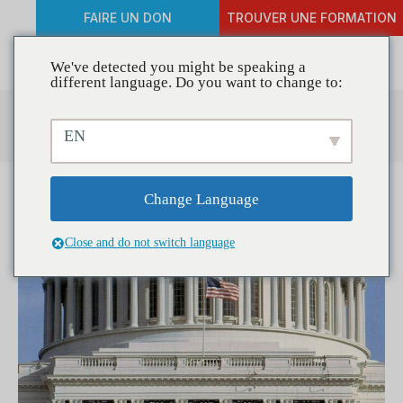
FAIRE UN DON
TROUVER UNE FORMATION
We've detected you might be speaking a
different language. Do you want to change to:
Centre de ressources
EN
Change Language
Close and do not switch language