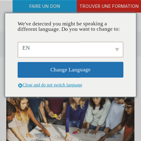
FAIRE UN DON
TROUVER UNE FORMATION
We've detected you might be speaking a
different language. Do you want to change to:
Centre de ressources
EN
Change Language
Close and do not switch language