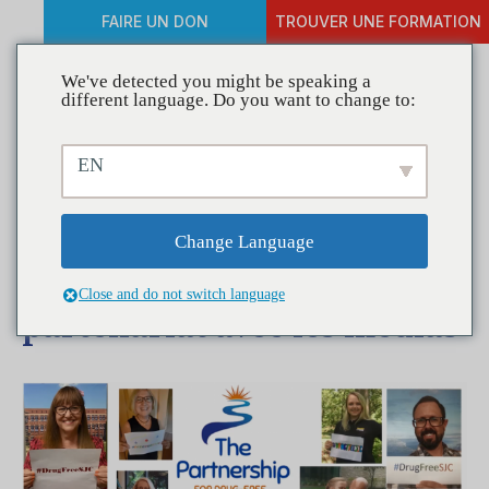
FAIRE UN DON
TROUVER UNE FORMATION
We've detected you might be speaking a
different language. Do you want to change to:
Coalitions en action - Le
EN
partenariat pour le comté
de St. Joseph sans drogue
Change Language
voit le succès avec le
Close and do not switch language
partenariat avec les médias