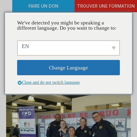
FAIRE UN DON
TROUVER UNE FORMATION
We've detected you might be speaking a
different language. Do you want to change to:
Coalitions en action :
EN
MATFORCE encourage la
communauté à se lever et à
Change Language
se libérer de la drogue
Close and do not switch language