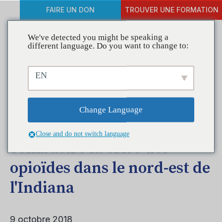
FAIRE UN DON
TROUVER UNE FORMATION
We've detected you might be speaking a
different language. Do you want to change to:
De nouveaux kits
EN
d'élimination des
médicaments sur
Change Language
ordonnance pour aider à
Close and do not switch language
combattre la crise des
opioïdes dans le nord-est de
l'Indiana
9 octobre 2018