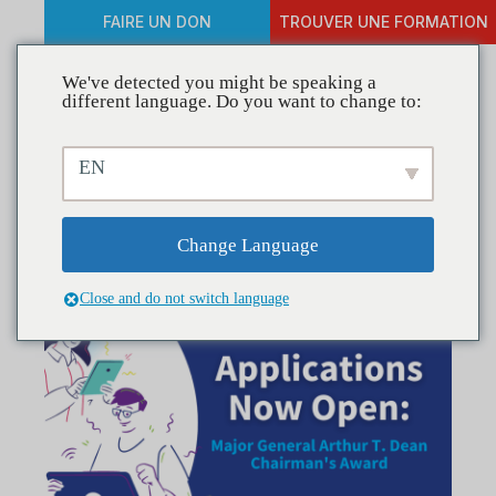
FAIRE UN DON
TROUVER UNE FORMATION
We've detected you might be speaking a
different language. Do you want to change to:
Apply Now for the Major
EN
General Arthur T. Dean
Chairman’s Award 2025!
Change Language
Close and do not switch language