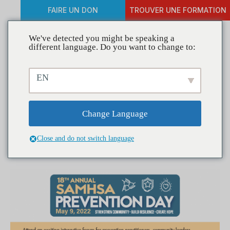
FAIRE UN DON
TROUVER UNE FORMATION
We've detected you might be speaking a
different language. Do you want to change to:
18e Journée annuelle de
EN
prévention de SAMHSA
Change Language
Close and do not switch language