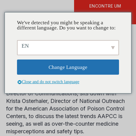
ENCONTRE UM
DOAR
TREINAMENTO
We've detected you might be speaking a
different language. Do you want to change to:
EN
OTC Medicine
Misperceptions
Change Language
Close and do not switch language
In this podcast, Jessica Joisten, CADCA’s
Director of Communications, sits down with
Krista Osterhaler, Director of National Outreach
for the American Association of Poison Control
Centers, to discuss the latest trends AAPCC is
seeing, as well as over-the-counter medicine
misperceptions and safety tips.