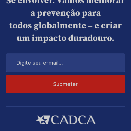
Se envolver. Vamos melhorar
a prevenção para
todos globalmente – e criar
um impacto duradouro.
Digite
seu
e-
mail...