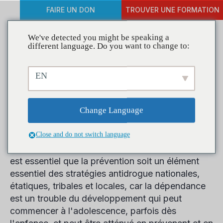
FAIRE UN DON
TROUVER UNE FORMATION
We've detected you might be speaking a
different language. Do you want to change to:
Travaux de
EN
prévention
Change Language
Les recherches menées au cours des deux
Close and do not switch language
dernières décennies ont montré que la
toxicomanie est à la fois évitable et traitable. Il
est essentiel que la prévention soit un élément
essentiel des stratégies antidrogue nationales,
étatiques, tribales et locales, car la dépendance
est un trouble du développement qui peut
commencer à l'adolescence, parfois dès