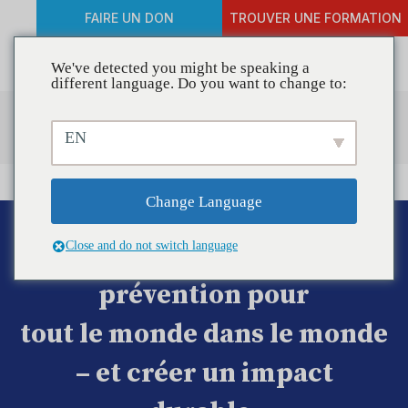
FAIRE UN DON
TROUVER UNE FORMATION
We've detected you might be speaking a
different language. Do you want to change to:
Centre de ressources
EN
Change Language
Être impliqué. Améliorons la
Close and do not switch language
prévention pour
tout le monde dans le monde
– et créer un impact